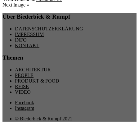
Next Image »
Über Biederbick & Rumpf
DATENSCHUTZERKLÄRUNG
IMPRESSUM
INFO
KONTAKT
Themen
ARCHITEKTUR
PEOPLE
PRODUKT & FOOD
REISE
VIDEO
Facebook
Instagram
© Biederbick & Rumpf 2021