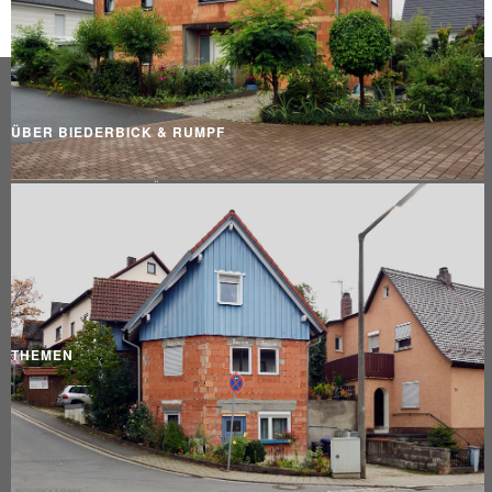
ÜBER BIEDERBICK & RUMPF
DATENSCHUTZERKLÄRUNG
IMPRESSUM
INFO
KONTAKT
THEMEN
ARCHITEKTUR
PEOPLE
PRODUKT & FOOD
REISE