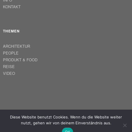
KONTAKT
THEMEN
ARCHITEKTUR
PEOPLE
PRODUKT & FOOD
REISE
VIDEO
FACEBOOK
INSTAGRAM
Diese Website benutzt Cookies. Wenn du die Website weiter
© BIEDERBICK & RUMPF 2021
nutzt, gehen wir von deinem Einverständnis aus.
OK